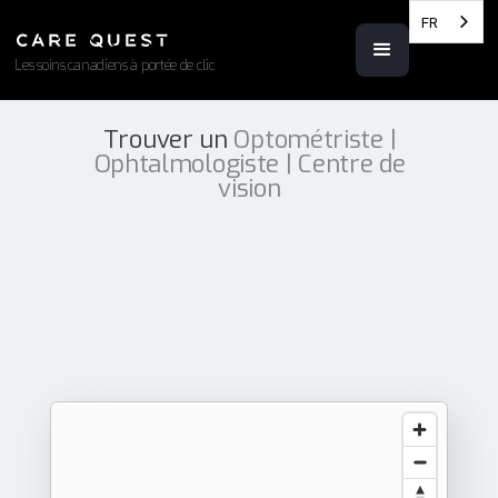
FR
Les soins canadiens à portée de clic
Trouver un
Optométriste |
Ophtalmologiste | Centre de
vision