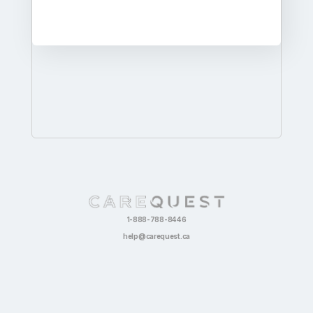
1-888-788-8446
help@carequest.ca